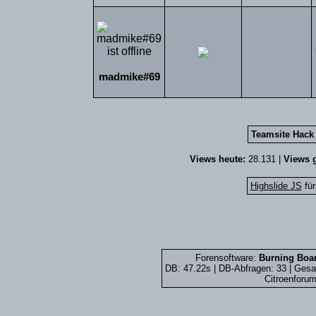
madmike#69
Teamsite Hack 
Views heute:
28.131 |
Views g
Highslide JS
für
Forensoftware:
Burning Boar
DB: 47.22s | DB-Abfragen: 33 | Ges
Citroenforum