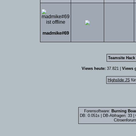
madmike#69
Teamsite Hack 
Views heute:
37.821 |
Views g
Highslide JS
für
Forensoftware:
Burning Boar
DB: 0.051s | DB-Abfragen: 33 
Citroenforum