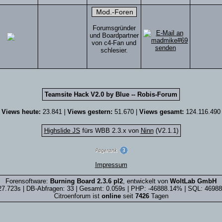
Forumsgründer
und Boardpartner
von c4-Fan und
schlesier.
Teamsite Hack V2.0 by Blue -- Robis-Forum
Views heute:
23.841 |
Views gestern:
51.670 |
Views gesamt:
124.116.490
Highslide JS
fürs WBB 2.3.x von
Ninn
(V2.1.1)
Impressum
Forensoftware:
Burning Board 2.3.6 pl2
, entwickelt von
WoltLab GmbH
27.723s | DB-Abfragen: 33 | Gesamt: 0.059s | PHP: -46888.14% | SQL: 4698
Citroenforum ist
online
seit
7426
Tagen