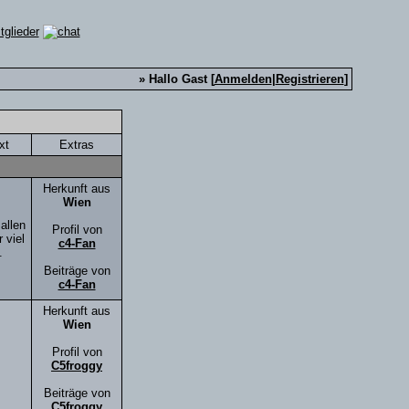
» Hallo Gast [
Anmelden
|
Registrieren
]
xt
Extras
Herkunft aus
Wien
allen
Profil von
 viel
c4-Fan
.
Beiträge von
c4-Fan
Herkunft aus
Wien
Profil von
C5froggy
Beiträge von
C5froggy