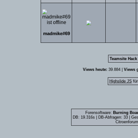
madmike#69
Teamsite Hack 
Views heute:
39.884 |
Views g
Highslide JS
für
Forensoftware:
Burning Boar
DB: 19.316s | DB-Abfragen: 33 | G
Citroenforum