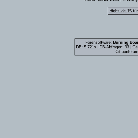
Highslide JS
für
Forensoftware:
Burning Boar
DB: 5.721s | DB-Abfragen: 33 | G
Citroenforum