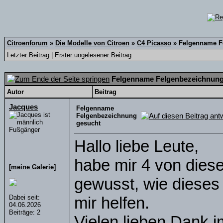
Citroenforum
»
Die Modelle von Citroen
»
C4 Picasso
»
Felgenname F
Letzter Beitrag
|
Erster ungelesener Beitrag
Felgenname Felgenbezeichnung
Autor
Beitrag
Jacques
Felgenname
Felgenbezeichnung
gesucht
Fußgänger
Hallo liebe Leute,
habe mir 4 von diese
[meine Galerie]
gewusst, wie dieses 
Dabei seit:
mir helfen.
04.06.2026
Beiträge: 2
Vielen lieben Dank i