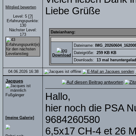
Mitglied bewerten
Liebe Grüße
Level: 5
[?]
Erfahrungspunkte:
130
Nächster Level:
Dateianhang:
173
Dateiname:
IMG_20260604_162008
Dateigröße:
259 KB
KB
Download
Downloads:
13
mal heruntergela
04.06.2026
16:38
Jacques
Hallo,
Fußgänger
hier noch die PSA 
9684260580
[meine Galerie]
6,5x17 CH-4 et 26 M