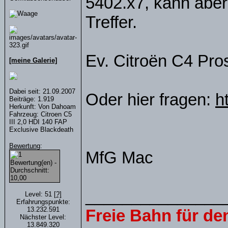
5402.x7, kann aber
Treffer.
Ev. Citroën C4 Pro
[meine Galerie]
Dabei seit: 21.09.2007
Oder hier fragen:
h
Beiträge: 1.919
Herkunft: Von Dahoam
Fahrzeug: Citroen C5
III 2,0 HDI 140 FAP
Exclusive Blackdeath
Bewertung
:
MfG Mac
_______________
Level: 51
[?]
Erfahrungspunkte:
13.232.591
Freie Bahn für d
Nächster Level:
13.849.320