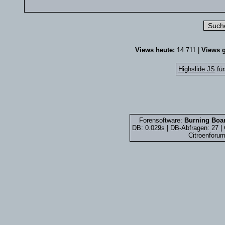
Views heute:
14.711 |
Views g
Highslide JS
für
Forensoftware:
Burning Boar
DB: 0.029s | DB-Abfragen: 27 
Citroenforum