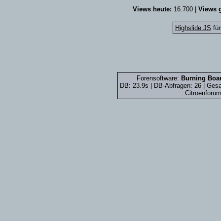
Views heute:
16.700 |
Views g
Highslide JS
für
Forensoftware:
Burning Boar
DB: 23.9s | DB-Abfragen: 26 | Ge
Citroenforum