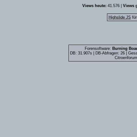
Views heute:
41.576 |
Views g
Highslide JS
für
Forensoftware:
Burning Boar
DB: 31.907s | DB-Abfragen: 26 | Ge
Citroenforum