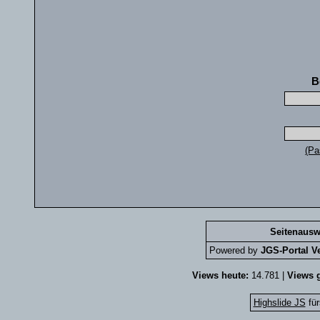
B
(Pa
Seitenausw
Powered by
JGS-Portal Ve
Views heute:
14.781 |
Views g
Highslide JS
für