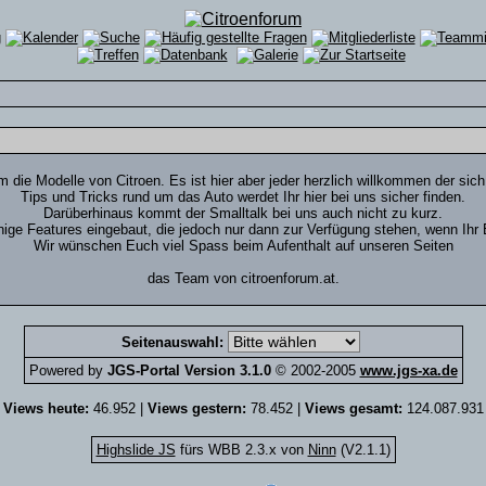
um die Modelle von Citroen. Es ist hier aber jeder herzlich willkommen der sich
Tips und Tricks rund um das Auto werdet Ihr hier bei uns sicher finden.
Darüberhinaus kommt der Smalltalk bei uns auch nicht zu kurz.
nige Features eingebaut, die jedoch nur dann zur Verfügung stehen, wenn Ihr E
Wir wünschen Euch viel Spass beim Aufenthalt auf unseren Seiten
das Team von citroenforum.at.
Seitenauswahl:
Powered by
JGS-Portal Version 3.1.0
© 2002-2005
www.jgs-xa.de
Views heute:
46.952 |
Views gestern:
78.452 |
Views gesamt:
124.087.931
Highslide JS
fürs WBB 2.3.x von
Ninn
(V2.1.1)