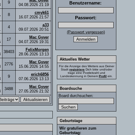
Mac Gyver
9
Benutzername:
3
04.08.2026
21:19
cmyk61
8
7
16.07.2026
21:57
Passwort:
a33
4
1
09.07.2026
20:51
(Passwort vergessen)
Mac Gyver
17
5
04.07.2026
19:31
FelixMorgen
38403
3
28.06.2026
13:13
Aktuelles Wetter
Mac Gyver
2776
8
15.06.2026
14:55
Für die Anzeige des Wetters aus Deiner
Stadt
registriere
Dich bitte und/oder
trage eine Postleitzahl und
erich6856
9
Landeskennung in Deinem
Profil
ein.
3
07.06.2026
13:13
Mac Gyver
Boardsuche
3488
3
27.05.2026
21:32
Board durchsuchen:
Geburtstage
Wir gratulieren zum
Geburtstag: