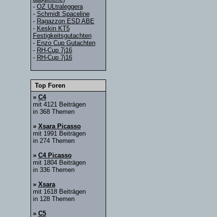
-
OZ ULtraleggera
-
Schmidt Spaceline
-
Ragazzon ESD ABE
-
Keskin KT5
Festigkeitsgutachten
-
Enzo Cup Gutachten
-
RH-Cup 7j16
-
RH-Cup 7j16
Top Foren
»
C4
mit 4121 Beiträgen
in 368 Themen
»
Xsara Picasso
mit 1991 Beiträgen
in 274 Themen
»
C4 Picasso
mit 1804 Beiträgen
in 336 Themen
»
Xsara
mit 1618 Beiträgen
in 128 Themen
»
C5