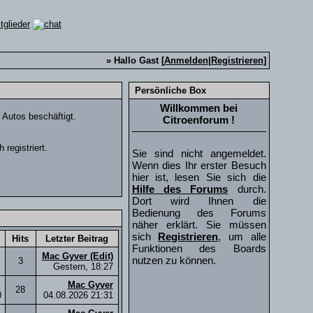
» Hallo Gast [
Anmelden
|
Registrieren
]
Persönliche Box
Willkommen bei
t Autos beschäftigt.
Citroenforum !
registriert.
Sie sind nicht angemeldet.
Wenn dies Ihr erster Besuch
hier ist, lesen Sie sich die
Hilfe des Forums
durch.
Dort wird Ihnen die
Bedienung des Forums
näher erklärt. Sie müssen
sich
Registrieren
, um alle
Hits
Letzter Beitrag
Funktionen des Boards
Mac Gyver (Edit)
nutzen zu können.
3
Gestern,
18:27
Mac Gyver
28
0
04.08.2026
21:31