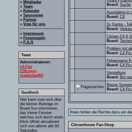
Xsara Picasso 
»
Mitglieder
Board:
Suche
»
Team
»
Kalender
Ausstattng in
»
Sponsoren
Board:
C8
»
Partner
»
Vote für uns
2x Xantia - Te
Board:
Verkau
»
Impressum
Citroen C4 II (
»
Forenregeln
Board:
Techni
»
F.A.Q
Problem mit d
Board:
C4 Pic
Team
Felgenname Fe
Administratoren:
Board:
C4 Pic
c4-Fan
C5froggy
Vorstellung
madmike#69
Board:
Bin neu
Bester Sonnen
Board:
C4 Pic
Guckloch
Hier kann man sich über
die letzten Beiträge im
Board live informieren,
Ihnen fehlen die Rechte dazu um den
das kleine Fenster
welches sich durch einen
Klick öffnet aktualisiert
Citroenforum Fan-Shop
sich von alleine alle 60
Sekunden.