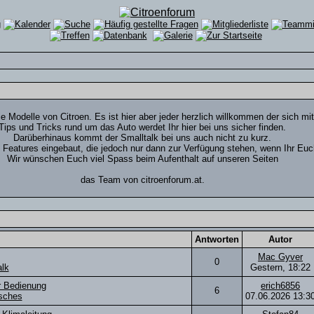
ie Modelle von Citroen. Es ist hier aber jeder herzlich willkommen der sich mi
Tips und Tricks rund um das Auto werdet Ihr hier bei uns sicher finden.
Darüberhinaus kommt der Smalltalk bei uns auch nicht zu kurz.
e Features eingebaut, die jedoch nur dann zur Verfügung stehen, wenn Ihr Euch 
Wir wünschen Euch viel Spass beim Aufenthalt auf unseren Seiten
das Team von citroenforum.at.
Antworten
Autor
Mac Gyver
0
alk
Gestern,
18:22
r Bedienung
erich6856
6
sches
07.06.2026
13:3