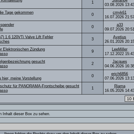
Klimaleitung
Stefan84
1
03.08.2026
13:4
 die Tage gekommen
cmyk61
0
16.07.2026
21:5
ilspender
a33
0
fe
09.07.2026
20:5
b7) 1.6 120VTi Valve Lift Fehler
Avetius
3
sches
26.01.2026
20:1
er Elektronischen Zündung
LeeMiller
9
asso
17.12.2022
15:4
lgenbezeichnung gesucht
Jacques
2
asso
04.06.2026
16:3
erich6856
0
 hier, meine Vorstellung
07.06.2026
13:1
schutz für PANORAMA-Frontscheibe gesucht
Riama
1
asso
16.05.2026
14:4
 Inhalt dieser Box zu sehen.
Ihnen fehlen die Rechte dazu um den Inhalt dieser Box zu sehen.