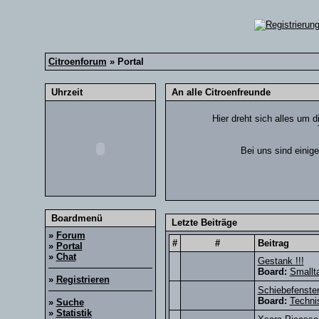
Citroenforum
» Portal
Uhrzeit
An alle Citroenfreunde
Hier dreht sich alles um d
Bei uns sind einig
Boardmenü
Letzte Beiträge
»
Forum
#
#
Beitrag
»
Portal
»
Chat
Gestank !!!
Board:
Smallt
»
Registrieren
Schiebefenste
Board:
Techni
»
Suche
»
Statistik