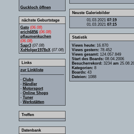
Guckloch öffnen
Neuste Galeriebilder
01.03.2021
07:19
nächste Geburtstage
01.03.2021
07:15
Gato
(
06.08
)
erich6856
(
06.08
)
pflaumenkuchen
Statistik
(
06.08
)
Sapr3
(
07.08
)
Views heute:
16.870
XxHolger1978xX
(
07.08
)
Views gestern:
78.452
Views gesamt:
124.057.849
Start des Boards:
08.04.2006
Links
Besucherrekord:
3234
am
25.08.2
Kategorien:
8
zur Linkliste
Boards:
43
Dateien:
1088
-
Clubs
-
Händler
-
Motorsport
-
Online Shops
-
Tuner
-
Werkstätten
Treffen
Datenbank