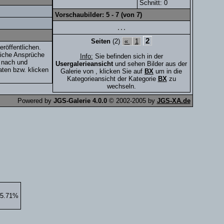
Schnitt: 0
Vorschaubilder: 5 - 7 (von 7)
2
Seiten
(2)
«
1
eröffentlichen.
tliche Ansprüche
Info:
Sie befinden sich in der
t nach und
Usergalerieansicht
und sehen Bilder aus der
ten bzw. klicken
Galerie von
, klicken Sie auf
BX
um in die
Kategorieansicht der Kategorie
BX
zu
wechseln.
Powered by
JGS-Galerie 4.0.0
© 2002-2005 by
JGS-XA.de
85.71%