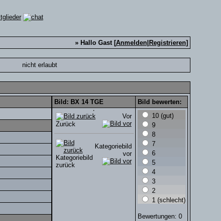
» Hallo Gast [
Anmelden
|
Registrieren
]
nicht erlaubt
Bild: BX 14 TGE
Bild bewerten:
10 (gut)
Vor
Zurück
9
8
7
Kategoriebild
6
vor
Kategoriebild
5
zurück
4
3
2
1 (schlecht)
Bewertungen: 0