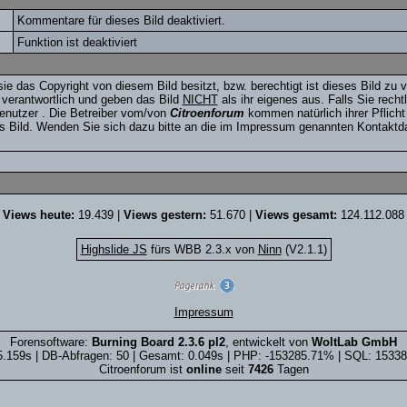
Kommentare für dieses Bild deaktiviert.
Funktion ist deaktiviert
sie das Copyright von diesem Bild besitzt, bzw. berechtigt ist dieses Bild zu v
 verantwortlich und geben das Bild
NICHT
als ihr eigenes aus. Falls Sie rech
Benutzer
. Die Betreiber vom/von
Citroenforum
kommen natürlich ihrer Pflich
 Bild. Wenden Sie sich dazu bitte an die im Impressum genannten Kontaktda
Views heute:
19.439 |
Views gestern:
51.670 |
Views gesamt:
124.112.088
Highslide JS
fürs WBB 2.3.x von
Ninn
(V2.1.1)
Impressum
Forensoftware:
Burning Board 2.3.6 pl2
, entwickelt von
WoltLab GmbH
5.159s | DB-Abfragen: 50 | Gesamt: 0.049s | PHP: -153285.71% | SQL: 1533
Citroenforum ist
online
seit
7426
Tagen