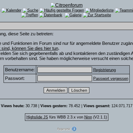
ng, diese Seite zu betreten:
e und Funktionen im Forum sind nur für angemeldete Benutzer zugängli
rt sind, können Sie dies hier tun
.
elden Sie sich gegebenenfalls ab und kontaktieren den zuständigen A
n vorbehalten sind. Sie haben möglicherweise versucht einen solche
Benutzername:
Registrierung
Passwort:
Passwort vergessen
Views heute:
30.738 |
Views gestern:
78.452 |
Views gesamt:
124.071.717
Highslide JS
fürs WBB 2.3.x von
Ninn
(V2.1.1)