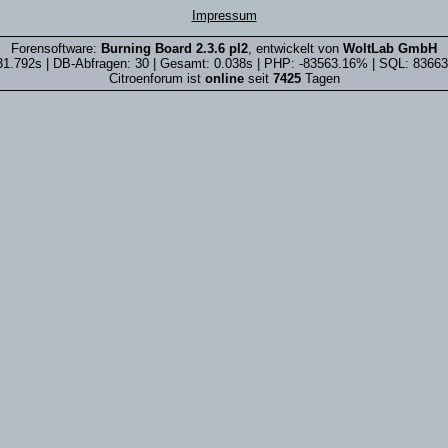
Impressum
Forensoftware:
Burning Board 2.3.6 pl2
, entwickelt von
WoltLab GmbH
31.792s | DB-Abfragen: 30 | Gesamt: 0.038s | PHP: -83563.16% | SQL: 8366
Citroenforum ist
online
seit
7425
Tagen