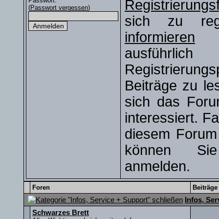
Passwort:
Registrierungs
(
Passwort vergessen
)
sich zu regi
informieren
S
ausführli
Registrierun
Beiträge zu le
sich das Foru
interessiert. Fa
diesem Forum r
können S
anmelden.
Foren
Beiträge
Infos, Se
Schwarzes Brett