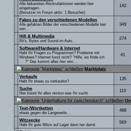
Alle bekannten Rückrufaktionen werden hier
142
eingetragen.
(Benutzer im Forum aktiv: 1 Besucher)
Fakes zu den verschiedenen Modellen
349
Alle gefakten Bilder der verschiedenen Modelle hier
rein...
Hifi & Multimedia
274
Bit's, Bytes und Sound im Auto....
Software/Hardware & Internet
Habt Ihr Fragen zu Programmen? Probleme mit
41
Windows? Internet funzt nicht? "Hilfe, wo finde ich
.....?" Das kommt alles hier rein....
Marktplatz
Verkaufe
135
Habt Ihr etwas zu verkaufen?
Suche
110
Hier könnt Ihr alles reintun was Ihr sucht.
Un
Text-/Wortketten
488
etwas gegen die Langeweile....
Witzeecke
569
Habt Ihr gute Witze auf Lager dann her damit.