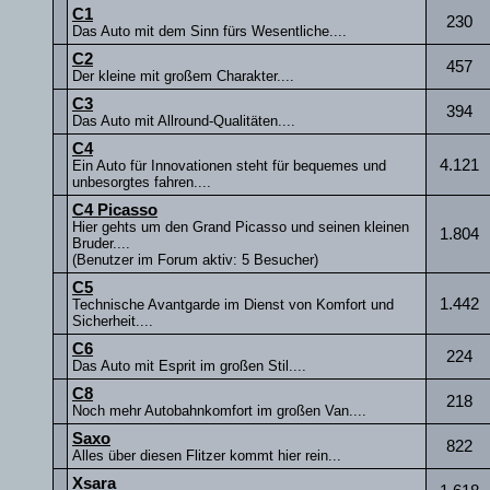
C1
230
Das Auto mit dem Sinn fürs Wesentliche....
C2
457
Der kleine mit großem Charakter....
C3
394
Das Auto mit Allround-Qualitäten....
C4
4.121
Ein Auto für Innovationen steht für bequemes und
unbesorgtes fahren....
C4 Picasso
Hier gehts um den Grand Picasso und seinen kleinen
1.804
Bruder....
(Benutzer im Forum aktiv: 5 Besucher)
C5
1.442
Technische Avantgarde im Dienst von Komfort und
Sicherheit....
C6
224
Das Auto mit Esprit im großen Stil....
C8
218
Noch mehr Autobahnkomfort im großen Van....
Saxo
822
Alles über diesen Flitzer kommt hier rein...
Xsara