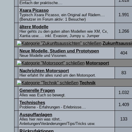
1.618
Einfach der praktische....
Xsara Picasso
1.991
Typisch Xsara Picasso, ein Original auf Rädern....
(Benutzer im Forum aktiv: 1 Besucher)
ältere Modelle
1.266
Hier gehts zu den guten alten Modellen wie XM, Cx,
Xantia usw..... inkl. Evasion, Jumpy u. Jumper
Zukunftsaussi
Neue Modelle, Studien und Prototypen
404
Neue Modelle und Visionen.
Motorsport
Nachrichten Motorsport
83
Hier erfahrt Ihr alles rund um den Motorsport.
Technik
Generelle Fragen
1.032
Alles was Euch so bewegt.
Technisches
1.409
Probleme - Erfahrungen - Erlebnisse....
Auspuffanlagen
133
Alles hier rein was röhrt..
Anleitungen/Veränderungen/Tips/Tricks usw.
Rückrufaktionen