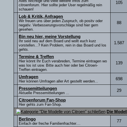
Alles Wichtige und viele weitere Infos zum
105
citroenforum. Hier sollte jeder User regelmäßig rein
schauen!
Lob & Kritik, Anfragen
Wir freuen uns über jeden Zuspruch, ob positv oder
88
negativ. Verbesserungsvorschläge sind hier gern
gesehen.
Bin neu hier, meine Vorstellung
Ihr seid neu auf dem Board und wollt euch kurz
1.587
vorstellen...? Kein Problem, rein in das Board und los
gehts.
Termine & Treffen
Hier könnt Ihr Euch verabreden, Termine eintragen wo
139
was los ist usw. Bitte auch hier oder bei Citroen-
Treffen eintragen.
Umfragen
698
Hier können Umfragen aller Art gestellt werden...
Pressemitteilungen
29
Aktuelle Pressemitteilungen ...
Citroenforum Fan-Shop
Hier gehts zum Fan-Shop.
Die Model
Berlingo
77
Einfach der freche Familienfrachter....