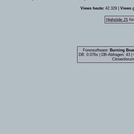
Views heute:
42.329 |
Views g
Highslide JS
für
Forensoftware:
Burning Boar
DB: 0.076s | DB-Abfragen: 43 
Citroenforum