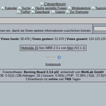
men ein, damit wir Ihnen weitere Informationen zuschicken können.
Views heute:
30.476 |
Views gestern:
51.670 |
Views gesamt:
124.123.125
Highslide JS
fürs WBB 2.3.x von
Ninn
(V2.1.1)
Impressum
Forensoftware:
Burning Board 2.3.6 pl2
, entwickelt von
WoltLab GmbH
DB: 0.012s | DB-Abfragen: 26 | Gesamt: 0.043s | PHP: 72.09% | SQL: 27.91
Citroenforum ist
online
seit
7426
Tagen