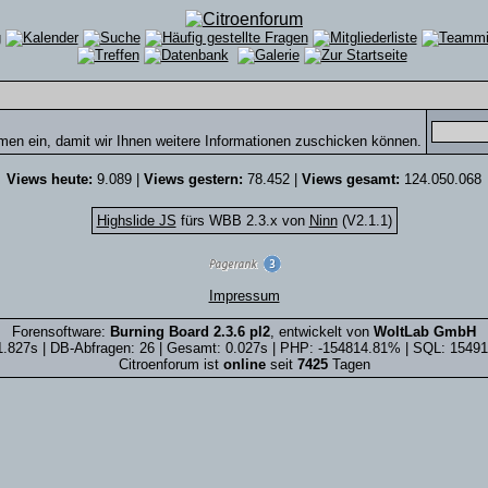
men ein, damit wir Ihnen weitere Informationen zuschicken können.
Views heute:
9.089 |
Views gestern:
78.452 |
Views gesamt:
124.050.068
Highslide JS
fürs WBB 2.3.x von
Ninn
(V2.1.1)
Impressum
Forensoftware:
Burning Board 2.3.6 pl2
, entwickelt von
WoltLab GmbH
1.827s | DB-Abfragen: 26 | Gesamt: 0.027s | PHP: -154814.81% | SQL: 1549
Citroenforum ist
online
seit
7425
Tagen