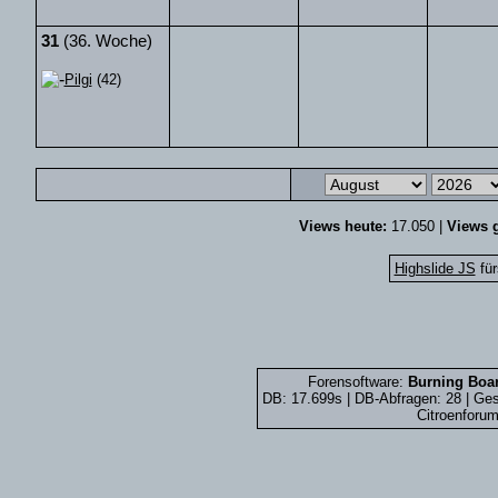
31
(36. Woche)
Pilgi
(42)
Views heute:
17.050 |
Views g
Highslide JS
für
Forensoftware:
Burning Boar
DB: 17.699s | DB-Abfragen: 28 | G
Citroenforum