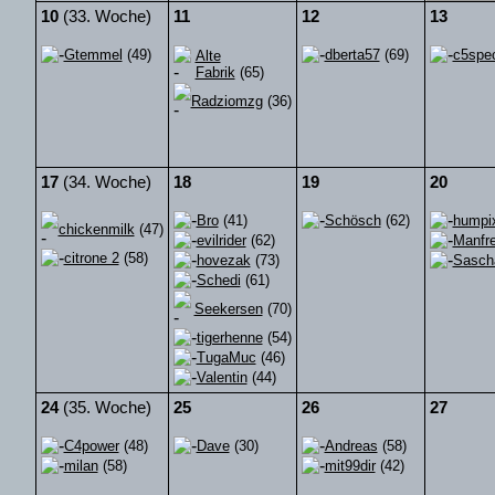
10
(33. Woche)
11
12
13
Gtemmel
(49)
dberta57
(69)
c5spe
Alte
Fabrik
(65)
Radziomzg
(36)
17
(34. Woche)
18
19
20
Bro
(41)
Schösch
(62)
humpi
chickenmilk
(47)
evilrider
(62)
Manfre
citrone 2
(58)
hovezak
(73)
Sasch
Schedi
(61)
Seekersen
(70)
tigerhenne
(54)
TugaMuc
(46)
Valentin
(44)
24
(35. Woche)
25
26
27
C4power
(48)
Dave
(30)
Andreas
(58)
milan
(58)
mit99dir
(42)