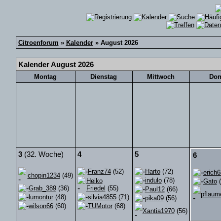
Citroenforum
»
Kalender
» August 2026
Kalender August 2026
Montag
Dienstag
Mittwoch
Don
3
(32. Woche)
4
5
6
Franz74
(52)
Harto
(72)
erich
chopin1234
(49)
indulo
(78)
Heiko
Gato
(
Grab_389
(36)
Friedel
(55)
Paul12
(66)
pflaum
lumontur
(48)
silvia4855
(71)
pika09
(56)
wilson66
(60)
TUMotor
(68)
Xantia1970
(56)