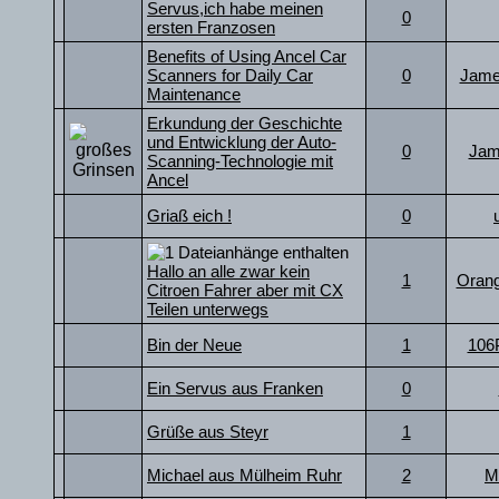
Servus,ich habe meinen
0
ersten Franzosen
Benefits of Using Ancel Car
Scanners for Daily Car
0
Jame
Maintenance
Erkundung der Geschichte
und Entwicklung der Auto-
0
Jam
Scanning-Technologie mit
Ancel
Griaß eich !
0
Hallo an alle zwar kein
1
Oran
Citroen Fahrer aber mit CX
Teilen unterwegs
Bin der Neue
1
106
Ein Servus aus Franken
0
Grüße aus Steyr
1
Michael aus Mülheim Ruhr
2
M