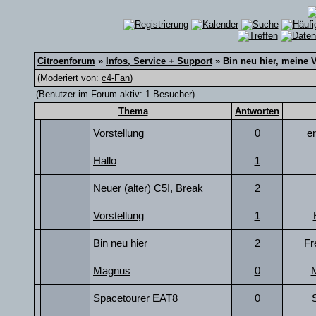
Citroenforum
»
Infos, Service + Support
» Bin neu hier, meine 
(Moderiert von:
c4-Fan
)
(Benutzer im Forum aktiv: 1 Besucher)
Thema
Antworten
Vorstellung
0
e
Hallo
1
Neuer (alter) C5I, Break
2
Vorstellung
1
Bin neu hier
2
Fr
Magnus
0
Spacetourer EAT8
0